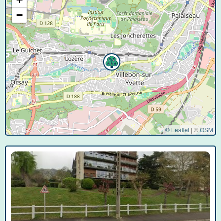
−
© Leaflet
|
©
OSM