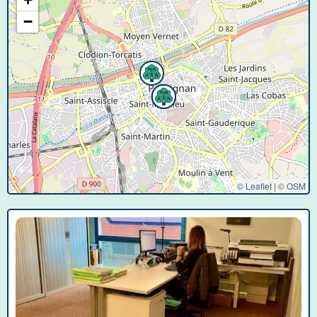
−
© Leaflet
|
©
OSM