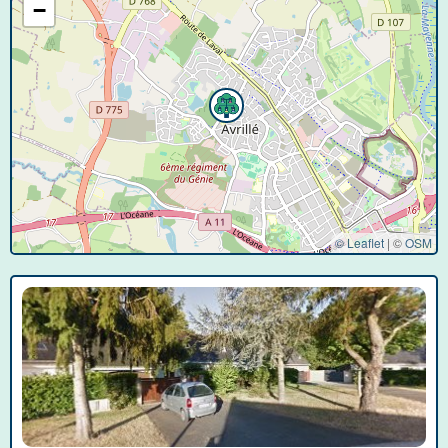
−
© Leaflet
|
©
OSM