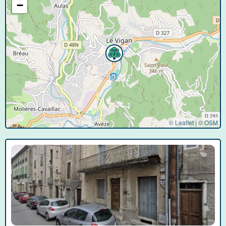
−
© Leaflet
|
©
OSM