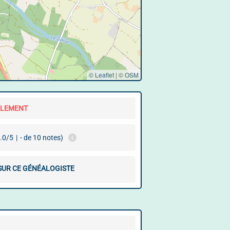
© Leaflet
|
©
OSM
LLEMENT
.0/5
|
- de 10 notes)
 SUR CE GÉNÉALOGISTE